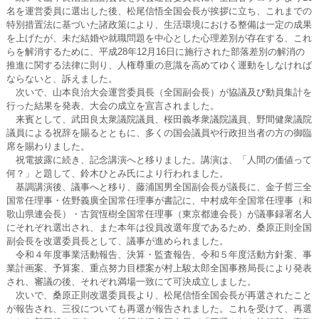
名を運営委員に選出した後、松尾信悟全国会長が挨拶に立ち、これまでの
特別措置法に基づいた諸政策により、生活環境における整備は一定の成果
を上げたが、未だ結婚や就職問題を中心とした心理差別が存在する、これ
らを解消するために、平成28年12月16日に施行された部落差別の解消の
推進に関する法律に則り、人権尊重の意識を高めてゆく運動をしなければ
ならないと、訴えました。
次いで、山本良治大会運営委員長（全国副会長）が協議及び動員集計を
行った結果を発表、大会の成立を宣言されました。
来賓として、武田良太衆議院議員、桜田義孝衆議院議員、野間健衆議院
議員による祝辞を賜るとともに、多くの国会議員や行政担当者の方の御臨
席を賜わりました。
祝電披露に続き、記念講演へと移りました。講演は、「人間の価値って
何？」と題して、鈴木ひとみ氏により行われました。
基調講演後、議事へと移り、藤浦国男全国副会長が議長に、金子哲三全
国常任理事・佐野義廣全国常任理事が書記に、中村成年全国常任理事（和
歌山県連会長）・古賀恆樹全国常任理事（東京都連会長）が議事録署名人
にそれぞれ選出され、また本年は役員改選年度であるため、桑原正則全国
副会長を改選委員長として、議事が進められました。
令和４年度事業活動報告、決算・監査報告、令和５年度活動方針案、事
業計画案、予算案、重点努力目標案が村上駿太郎全国事務局長により発表
され、審議の後、それぞれ満場一致にて可決成立しました。
次いで、桑原正則改選委員長より、松尾信悟全国会長が再選されたこと
が報告され、三役についても再選が報告されました。これを受けて、再選