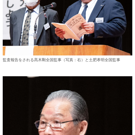
監査報告をされる髙木剛全国監事（写真：右）と土肥孝明全国監事