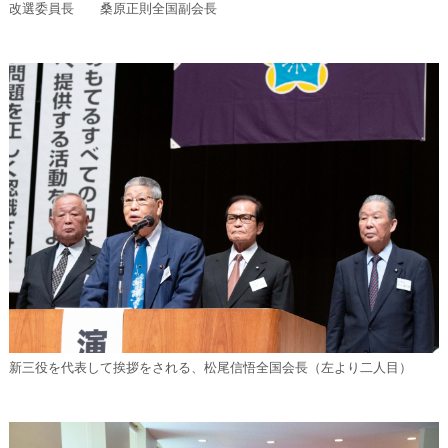
改選委員長 桑原正則全国副会長
新三役を代表して挨拶をされる、松尾信悟全国会長（左より二人目）