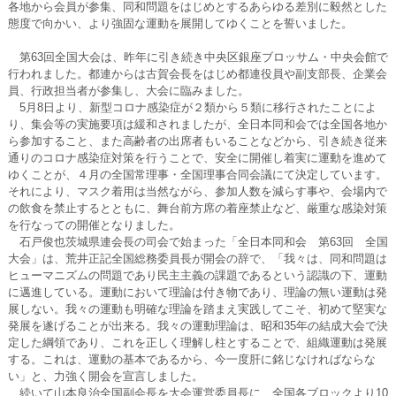
各地から会員が参集、同和問題をはじめとするあらゆる差別に毅然とした
態度で向かい、より強固な運動を展開してゆくことを誓いました。
第63回全国大会は、昨年に引き続き中央区銀座ブロッサム・中央会館で
行われました。都連からは古賀会長をはじめ都連役員や副支部長、企業会
員、行政担当者が参集し、大会に臨みました。
5月8日より、新型コロナ感染症が２類から５類に移行されたことによ
り、集会等の実施要項は緩和されましたが、全日本同和会では全国各地か
ら参加すること、また高齢者の出席者もいることなどから、引き続き従来
通りのコロナ感染症対策を行うことで、安全に開催し着実に運動を進めて
ゆくことが、４月の全国常理事・全国理事合同会議にて決定しています。
それにより、マスク着用は当然ながら、参加人数を減らす事や、会場内で
の飲食を禁止するとともに、舞台前方席の着座禁止など、厳重な感染対策
を行なっての開催となりました。
石戸俊也茨城県連会長の司会で始まった「全日本同和会 第63回 全国
大会」は、荒井正記全国総務委員長が開会の辞で、「我々は、同和問題は
ヒューマニズムの問題であり民主主義の課題であるという認識の下、運動
に邁進している。運動において理論は付き物であり、理論の無い運動は発
展しない。我々の運動も明確な理論を踏まえ実践してこそ、初めて堅実な
発展を遂げることが出来る。我々の運動理論は、昭和35年の結成大会で決
定した綱領であり、これを正しく理解し柱とすることで、組織運動は発展
する。これは、運動の基本であるから、今一度肝に銘じなければならな
い」と、力強く開会を宣言しました。
続いて山本良治全国副会長を大会運営委員長に、全国各ブロックより10