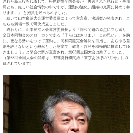
された新三役を代表して、松尾信悟全国会長が「再選された執行部・事務
局とも、厳しい社会情勢の中ですが、運動の強化、組織の充実に努めて参
ります。」 と抱負を述べられました。
続いて山本良治大会運営委員長によって宣言案、決議案が発表され、こ
ちらも満場一致で可決成立しました。
終わりに、山本良治大会運営委員長より「同和問題の原点に立ち返り、
全日本同和会のスローガンである『子らにはさせまい この思い』」を胸
に、更なる勢いをつけて運動し、同和問題完全解決を目指し、あらゆる差
別を許さないという毅然とした態度で、教育・啓発を積極的に推進してゆ
きましょう」と閉会の辞が宣言され、第63回全国大会は終了しました。
（第63回全国大会の詳細は、都連発行機関紙「東京あけぼの7月号」に収
録されています）