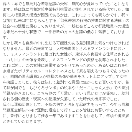
官の世界でも無批判な差別意識の受容、無関心が蔓延っていたことになり
ます。時は既に同和対策事業特別措置法が施行されている時代でした。如
何に人権意識の浸透が困難であるかは、これによっても明らかです。我々
は施行以来10年にならんとする「部落差別の解消の推進に関する法律」の
社会への浸透に腐心しておりますが、一般社会どころか行政職員への浸透
も未だ不十分な状態で、一部行政の方々の意識の低さに落胆しておりま
す。
しかし我々も自身の中に生じる可能性のある差別意識に気をつけなければ
なりません。最近の報道では、人権先進国とされるフィンランドにおい
て、ミスフィンランドに選ばれた女性が、東洋人を侮蔑する仕草とされる
「つり目」の画像を発表し、ミスフィンランドの資格を剥奪されました。
これに対し、この女性に連帯するつもりであったのか、あるいはこれを行
き過ぎたポリティカル・コレクトネスとして異を唱えるつもりであったの
か、同国の国会議員3人が同様の画像や動画をネット上にアップして女性
を擁護しました。彼らは決して差別する意図は無かったと言いますが、嘗
て我が国でも「ちびくろサンボ」の絵本や「だっこちゃん人形」での差別
問題が起きました。こちら側の「可愛い」という思いだけが優先し、差別
される側の歴史・現実への配慮が欠落していた時代の出来事でした。
我々は運動団体として、不断の努力と強靭な忍耐力をもって、今年も同和
問題完全解決へ向け運動に邁進して行くことを皆様にお誓いするととも
に、皆様にとりまして佳き一年でありますことを祈念して、年頭の御挨拶
とさせていただきます。