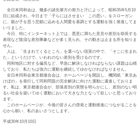
全日本同和会は、幾多の諸先輩方の努力と汗によって、昭和35年5月10
日に結成され、今日まで「子らにはさせまい この思い」をスローガン
に、親が子を思う悲願に込める人間愛を基調とする運動を強く推進してま
いりました。
今日、特にインターネット上では、悪意に満ちた意見や差別を助長する
表現など陰湿な差別事象などが多く見られ、その動きは止まる所を知りま
せん。
人は、「生まれてくるところ」を選べない現実の中で、「そこに生まれ
た」というだけで、いわれのない差別を受けるのです。
同和地区に対する偏見など、早急に解決しなければならない課題は山積
しており、私たちは強力に運動を継続してゆかなければなりません。
全日本同和会東京都連合会は、ホームページを開設し、機関紙「東京あ
けぼの」を発行して同和問題の完全解決に向けた運動に邁進しておりま
す。私は、東京都連合会が、部落差別の実態を明らかにし、差別のない明
るい社会を築いてゆく運動において大きな力となって欲しいと思っており
ます。
このホームページが、今後の皆さんの啓発と運動推進につながることを
心から願い、私のあいさつとします。
平成30年10月10日