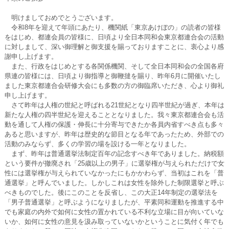
明けましておめでとうございます。
令和8年を迎えて年頭にあたり、機関紙「東京あけぼの」の読者の皆様
をはじめ、都連会員の皆様に、日頃より全日本同和会東京都連合会の活動
に対しまして、深い御理解と御支援を賜っておりますことに、衷心より感
謝申し上げます。
また、行政をはじめとする各関係機関、そして全日本同和会の全国各府
県連の皆様には、日頃より御指導と御鞭撻を賜り、昨年6月に開催いたし
ました東京都連合会研修大会にも多数の方の御臨席いただき、心より御礼
申し上げます。
さて昨年は人権の世紀と呼ばれる21世紀となり四半世紀が過ぎ、本年は
新たな人権の四半世紀を迎えることとなりました。我々東京都連合会も活
動を通して人権の保護・伸長に十分寄与できたか各員内省すべき点も多々
あると思いますが、昨年は歴史的な節目となる年であったため、外部での
活動のみならず、多くの学習の場を設ける一年となりました。
まず、昨年は普通選挙法制定百年の記念すべき年でありました。納税額
という要件が撤廃され「25歳以上の男子」に選挙権が与えられただけで女
性には選挙権が与えられていなかったにもかかわらず、当初はこれを「普
通選挙」と呼んでいました。しかしこれは女性を除外した制限選挙と呼ぶ
べきものでした。後にこのことを反省し、この大正14年制定の選挙法を
「男子普通選挙」と呼ぶようになりましたが、平素同和運動を推進する中
でも家庭の内外で如何に女性の置かれている不利な立場に目が向いていな
いか、如何に女性の意見を汲み取っていないかということに気付く年でも