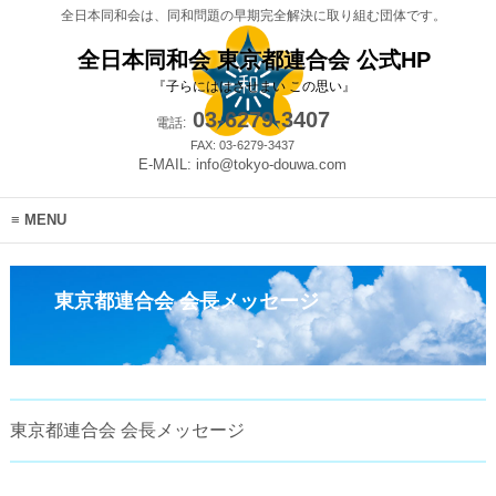
全日本同和会は、同和問題の早期完全解決に取り組む団体です。
全日本同和会 東京都連合会 公式HP
『子らにははさせまい この思い』
03-6279-3407
電話:
FAX: 03-6279-3437
E-MAIL: info@tokyo-douwa.com
MENU
東京都連合会 会長メッセージ
東京都連合会 会長メッセージ