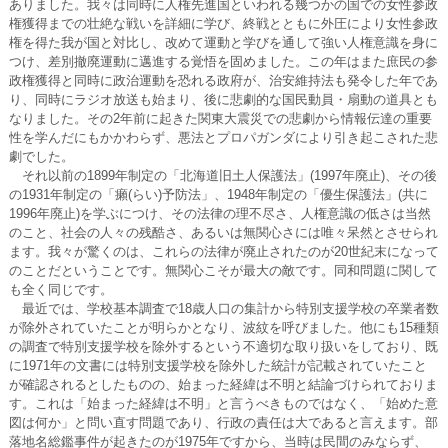
ありました。我々は同時に人権先進国といわれる幾つかの国での女性参政
権獲得までの壮絶な戦いを詳細に学び、終戦とともに外圧により女性参政
権を得た我が国と対比し、改めて運動と学びを通して強い人権意識を身に
つけ、差別撤廃運動に邁進する覚悟を固めました。この年はまた庶民の参
政権獲得と同時に政治運動を恐れる政府が、治安維持法も発令した年であ
り、同時にラジオ放送も始まり、後に悲劇的な国民動員・扇動の道具とも
なりました。その2年前に起きた関東大震災での悲劇から情報伝達の重要
性を学んだにもかかわらず、悪法とプロパガンダにより引き起こされた悲
劇でした。
それ以前の1899年制定の「北海道旧土人保護法」(1997年廃止)、その後
の1931年制定の「癩(らい)予防法」、1948年制定の「優生保護法」(共に
1996年廃止)を学ぶにつけ、その法律の理不尽さ、人権意識の低さは当然
のこと、社会の人々の残酷さ、あるいは無関心さには唯々呆然とさせられ
ます。我々が驚くのは、これらの法律が廃止されたのが20世紀末になって
のことだということです。無関心こそが最大の敵です。同和問題に関して
も全く同じです。
最近では、学校基本調査で18歳人口の集計から特別支援学校の卒業者数
が除外されていたことが明らかとなり、波紋を呼びました。他にも15種類
の調査で特別支援学校を除外するという不適切な取り扱いをしており、既
に1971年の文書には特別支援学校を除外した統計が記載されていたこと
が確認されるとしたものの、始まった経緯は不明と結論づけられておりま
す。これは「始まった経緯は不明」と言うべきものではなく、「始めた意
図は何か」と問い直す問題であり、行政の責任は大であると言えます。部
落地名総鑑事件が起きたのが1975年ですから、当時は民間のみならず、