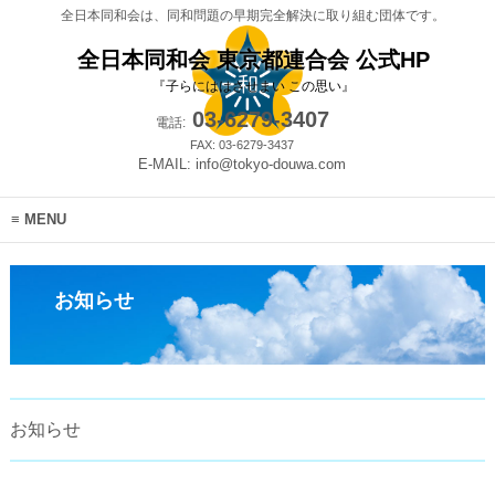
全日本同和会は、同和問題の早期完全解決に取り組む団体です。
全日本同和会 東京都連合会 公式HP
『子らにははさせまい この思い』
03-6279-3407
電話:
FAX: 03-6279-3437
E-MAIL: info@tokyo-douwa.com
MENU
お知らせ
お知らせ