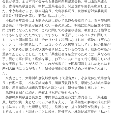
会員が参加、全日本同和会からも桑原神奈川県連会長、横山山梨県連会
長、古長福島県連会長、中村三重県連会長、関全国青年部長も出席しまし
た。東京都連からは、榎本副会長、北島事務局長、舩渡教育対策委員長、
筒井常任理事が出席し、研修に臨みました。
小松崎青年部長による開会の辞に続いて県連会長挨拶では、石戸茨城県
連会長が「同和問題が解決しない一番の原因は、明治に出来た解放令で賤
民は平民になったものの、これに関しての啓蒙や啓発、教育または指導と
いうものを怠ったためです。ですから、今流行しているコロナに関して
も、もっと国は国民に対し分かりやすく説明しなければ、解決には至らな
い」とし、同和問題にしてもコロナウイルス感染症にしても、国の政策が
不十分であるが故に今の状態を引き起こしているのであり、初期の対応が
重要であるとしました。そして「共生社会を確立するためには、異なる相
手、異なる事に関して理解を示し、お互いに共に生きて行く素晴らしい社
会を実現することが大切で、これが出来てこそ同和問題をはじめあらゆる
差別の解消につながる」と、研修会開催の意義を込めた挨拶をされまし
た。
来賓として、大井川和彦茨城県知事（代理出席）、小泉元伸茨城県教育
長（代理出席）、小林栄結城市長、須藤茂筑西市長、早瀬悦弘結城市議会
議長、黒田光浩結城市教育長らが駆けつけ、研修会開催を祝しました。
県連役員紹介に続き、来賓より祝辞が寄せられた。
桑原神奈川県連会長兼全日本同和会全国組織対策委員長は、「県連役
員、地元役員一丸となって石戸会長を支え、『部落差別の解消の推進に関
する法律』に則った運動を展開し、発展させ、益々茨城県が発展すること
を祈念します」と讃えたことに続き、開催市の小林栄結城市長が「私たち