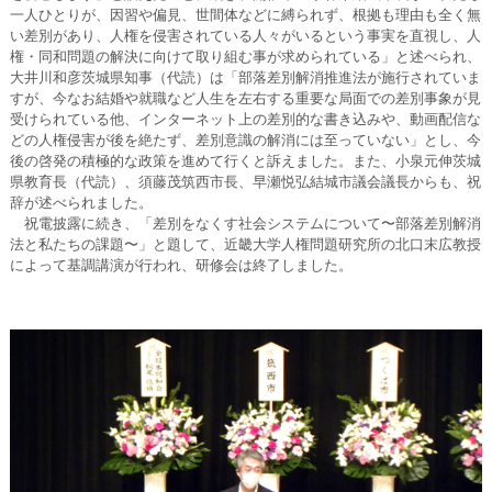
一人ひとりが、因習や偏見、世間体などに縛られず、根拠も理由も全く無
い差別があり、人権を侵害されている人々がいるという事実を直視し、人
権・同和問題の解決に向けて取り組む事が求められている」と述べられ、
大井川和彦茨城県知事（代読）は「部落差別解消推進法が施行されていま
すが、今なお結婚や就職など人生を左右する重要な局面での差別事象が見
受けられている他、インターネット上の差別的な書き込みや、動画配信な
どの人権侵害が後を絶たず、差別意識の解消には至っていない」とし、今
後の啓発の積極的な政策を進めて行くと訴えました。また、小泉元伸茨城
県教育長（代読）、須藤茂筑西市長、早瀬悦弘結城市議会議長からも、祝
辞が述べられました。
祝電披露に続き、「差別をなくす社会システムについて〜部落差別解消
法と私たちの課題〜」と題して、近畿大学人権問題研究所の北口末広教授
によって基調講演が行われ、研修会は終了しました。