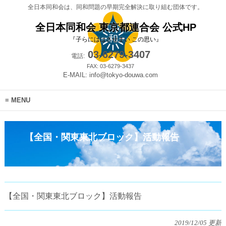
全日本同和会は、同和問題の早期完全解決に取り組む団体です。
全日本同和会 東京都連合会 公式HP
『子らにははさせまい この思い』
03-6279-3407
電話:
FAX: 03-6279-3437
E-MAIL: info@tokyo-douwa.com
MENU
【全国・関東東北ブロック】活動報告
【全国・関東東北ブロック】活動報告
2019/12/05 更新