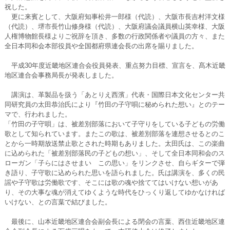
祝した。
更に来賓として、大阪府知事松井一郎様（代読）、大阪市長吉村洋文様
（代読）、堺市長竹山修身様（代読）、大阪府議会議員横山英幸様、大阪
人権博物館長様よりご祝辞を頂き、多数の行政関係者や議員の方々、また
全日本同和会本部役員や全国都府県連会長の出席を賜りました。
平成30年度近畿地区連合会役員発表、重点努力目標、宣言を、髙木近畿
地区連合会事務局長が発表しました。
講演は、革製品を扱う「あとりえ西濱」代表・国際日本文化センター共
同研究員の太田恭治氏により『竹田の子守唄に秘められた想い』とのテー
マで、行われました。
「竹田の子守唄」は、被差別部落において子守りをしている子どもの労働
歌として知られています。またこの歌は、被差別部落を連想させるとのこ
とから一時期放送禁止歌とされた時期もありました。太田氏は、この楽曲
に込められた「被差別部落民の子どもの想い」、そして全日本同和会のス
ローガン「子らにはさせまい この思い」をリンクさせ、自らギターで弾
き語り、子守歌に込められた思いを語られました。氏は講演を、多くの民
謡や子守歌は労働歌です、そこには歌の魂や捨ててはいけない想いがあ
り、その大事な魂が消えてゆくような時代をひっくり返してゆかなければ
いけない、との言葉で結びました。
最後に、山本近畿地区連合会副会長による閉会の言葉、西住近畿地区連