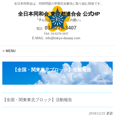
全日本同和会は、同和問題の早期完全解決に取り組む団体です。
全日本同和会 東京都連合会 公式HP
『子らにははさせまい この思い』
03-6279-3407
電話:
FAX: 03-6279-3437
E-MAIL: info@tokyo-douwa.com
MENU
【全国・関東東北ブロック】活動報告
【全国・関東東北ブロック】活動報告
2018/12/25 更新