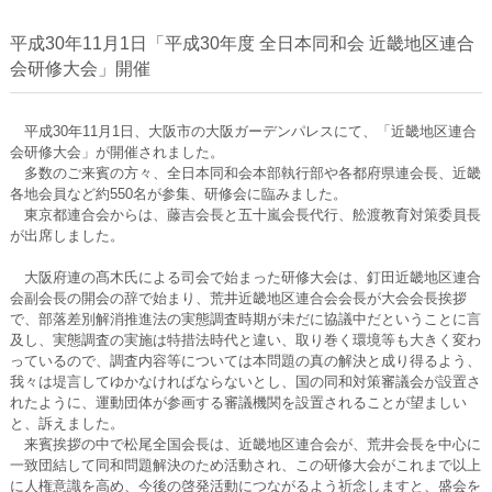
平成30年11月1日「平成30年度 全日本同和会 近畿地区連合
会研修大会」開催
平成30年11月1日、大阪市の大阪ガーデンパレスにて、「近畿地区連合
会研修大会」が開催されました。
多数のご来賓の方々、全日本同和会本部執行部や各都府県連会長、近畿
各地会員など約550名が参集、研修会に臨みました。
東京都連合会からは、藤吉会長と五十嵐会長代行、舩渡教育対策委員長
が出席しました。
大阪府連の髙木氏による司会で始まった研修大会は、釘田近畿地区連合
会副会長の開会の辞で始まり、荒井近畿地区連合会会長が大会会長挨拶
で、部落差別解消推進法の実態調査時期が未だに協議中だということに言
及し、実態調査の実施は特措法時代と違い、取り巻く環境等も大きく変わ
っているので、調査内容等については本問題の真の解決と成り得るよう、
我々は堤言してゆかなければならないとし、国の同和対策審議会が設置さ
れたように、運動団体が参画する審議機関を設置されることが望ましい
と、訴えました。
来賓挨拶の中で松尾全国会長は、近畿地区連合会が、荒井会長を中心に
一致団結して同和問題解決のため活動され、この研修大会がこれまで以上
に人権意識を高め、今後の啓発活動につながるよう祈念しますと、盛会を