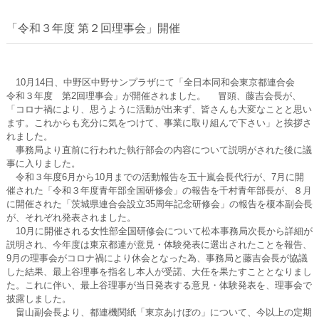
「令和３年度 第２回理事会」開催
10月14日、中野区中野サンプラザにて「全日本同和会東京都連合会
令和３年度 第2回理事会」が開催されました。 冒頭、藤吉会長が、
「コロナ禍により、思うように活動が出来ず、皆さんも大変なことと思い
ます。これからも充分に気をつけて、事業に取り組んで下さい」と挨拶さ
れました。
事務局より直前に行われた執行部会の内容について説明がされた後に議
事に入りました。
令和３年度6月から10月までの活動報告を五十嵐会長代行が、7月に開
催された「令和３年度青年部全国研修会」の報告を千村青年部長が、８月
に開催された「茨城県連合会設立35周年記念研修会」の報告を榎本副会長
が、それぞれ発表されました。
10月に開催される女性部全国研修会について松本事務局次長から詳細が
説明され、今年度は東京都連が意見・体験発表に選出されたことを報告、
9月の理事会がコロナ禍により休会となった為、事務局と藤吉会長が協議
した結果、最上谷理事を指名し本人が受諾、大任を果たすこととなりまし
た。これに伴い、最上谷理事が当日発表する意見・体験発表を、理事会で
披露しました。
畠山副会長より、都連機関紙「東京あけぼの」について、今以上の定期