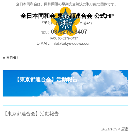
全日本同和会は、同和問題の早期完全解決に取り組む団体です。
全日本同和会 東京都連合会 公式HP
『子らにははさせまい この思い』
03-6279-3407
電話:
FAX: 03-6279-3437
E-MAIL: info@tokyo-douwa.com
MENU
【東京都連合会】活動報告
【東京都連合会】活動報告
2021/10/14 更新