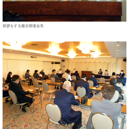
挨拶をする藤吉都連会長