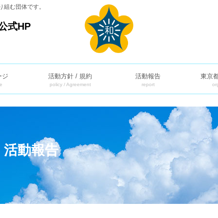
り組む団体です。
公式HP
ージ
活動方針 / 規約
活動報告
東京
e
policy / Agreement
report
or
】活動報告