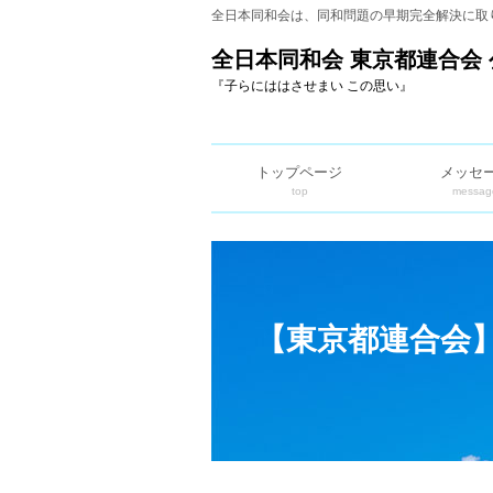
全日本同和会は、同和問題の早期完全解決に取
全日本同和会 東京都連合会 
『子らにははさせまい この思い』
トップページ
メッセ
top
messag
【東京都連合会