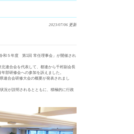
2023/07/06 更新
令和５年度 第1回 常任理事会」が開催され
東北連合会を代表して、都連から千村副会長
青年部研修会への参加を訴えました。
県連合会研修大会の概要が発表されまし
備状況が説明されるとともに、積極的に行政