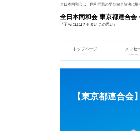
全日本同和会は、同和問題の早期完全解決に取
全日本同和会 東京都連合会 
『子らにははさせまい この思い』
トップページ
メッセ
top
messag
【東京都連合会