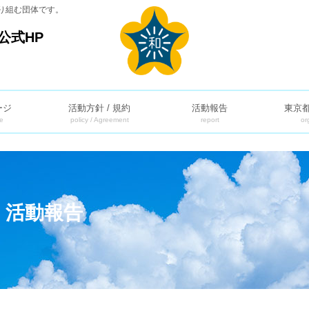
り組む団体です。
公式HP
ージ
活動方針 / 規約
活動報告
東京
e
policy / Agreement
report
or
】活動報告