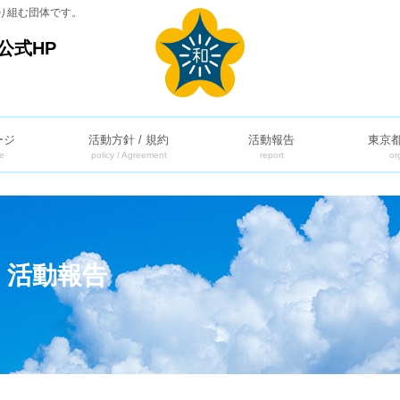
り組む団体です。
公式HP
ージ
活動方針 / 規約
活動報告
東京
e
policy / Agreement
report
or
】活動報告