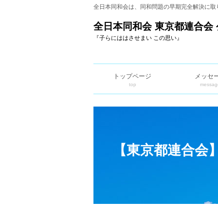
全日本同和会は、同和問題の早期完全解決に取
全日本同和会 東京都連合会 
『子らにははさせまい この思い』
トップページ
メッセ
top
messag
【東京都連合会