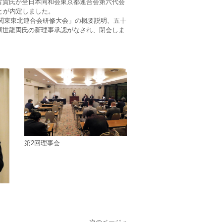
古賀氏が全日本同和会東京都連合会第六代会
とが内定しました。
 関東東北連合会研修大会」の概要説明、五十
原世龍両氏の新理事承認がなされ、閉会しま
第2回理事会