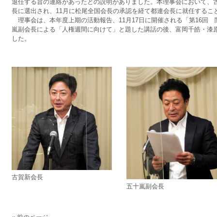
退任する旨の連絡があったとの説明がありました。本理事会において、
長に選出され、11月に松尾全国会長の承認を経て都連会長に就任するこ
理事会は、本年度上期の活動報告、11月17日に開催される「第16回
嵐副会長による「人権週間に向けて」と題した講話の後、富岡千皓・漆
した。
古賀新会長
五十嵐副会長