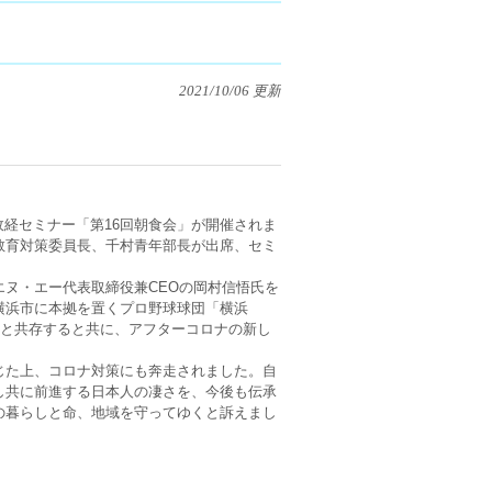
2021/10/06 更新
政経セミナー「第16回朝食会」が開催されま
教育対策委員長、千村青年部長が出席、セミ
ヌ・エー代表取締役兼CEOの岡村信悟氏を
横浜市に本拠を置くプロ野球球団「横浜
域と共存すると共に、アフターコロナの新し
じた上、コロナ対策にも奔走されました。自
し共に前進する日本人の凄さを、今後も伝承
の暮らしと命、地域を守ってゆくと訴えまし