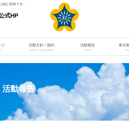
り組む団体です。
公式HP
ージ
活動方針 / 規約
活動報告
東京
e
policy / Agreement
report
or
】活動報告