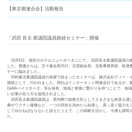
【東京都連合会】活動報告
「武田 良太 衆議院議員政経セミナー」開催
10月6日、港区のホテルニューオータニにて、 武田良太衆議院議員の
した。都連からは、五十嵐会長代行、古賀副会長、北島事務局長、舩渡
ナーに臨みました。
河村建夫衆議院議員の挨拶で始まったセミナーは、株式会社ディー・エ
講師として、行われました。同社はインターネット関連会社であるが、
DeNAベイスターズ」等を保有、地域と密接に繋がりを持つことで、地
い企業の在り方を提唱されました。
武田良太衆議院議員は、菅内閣で総務大臣としてさまざまな政策を講
粛やワクチン接種など、一つの目的を決めたら結束し、真っ直ぐ協力を
してゆかねばならないと訴えたうえで、この経験を活かし、今後も国民
た。