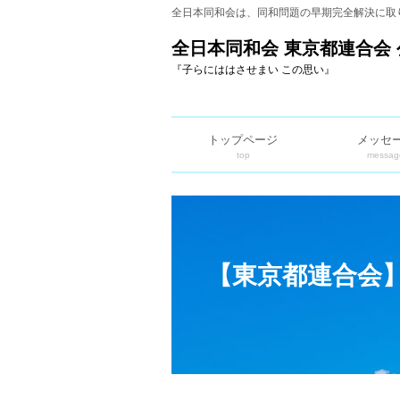
全日本同和会は、同和問題の早期完全解決に取
全日本同和会 東京都連合会 
『子らにははさせまい この思い』
トップページ
メッセ
top
messag
【東京都連合会