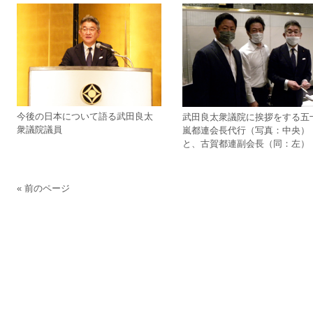
今後の日本について語る武田良太
武田良太衆議院に挨拶をする五
衆議院議員
嵐都連会長代行（写真：中央）
と、古賀都連副会長（同：左）
« 前のページ