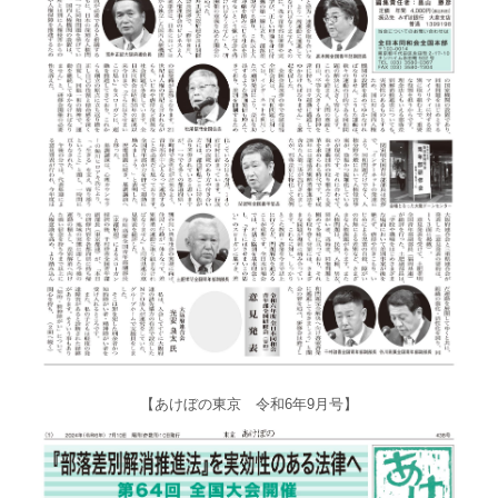
【あけぼの東京 令和6年9月号】