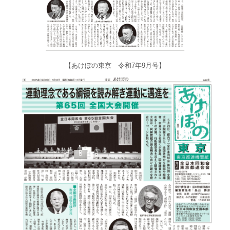
【あけぼの東京 令和7年9月号】