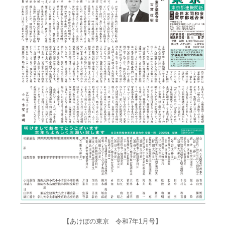
【あけぼの東京 令和7年1月号】