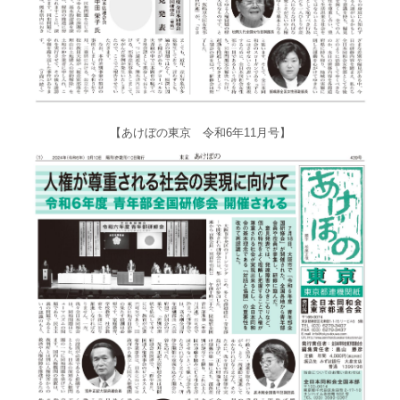
【あけぼの東京 令和6年11月号】