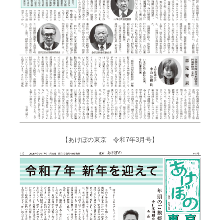
【あけぼの東京 令和7年3月号】