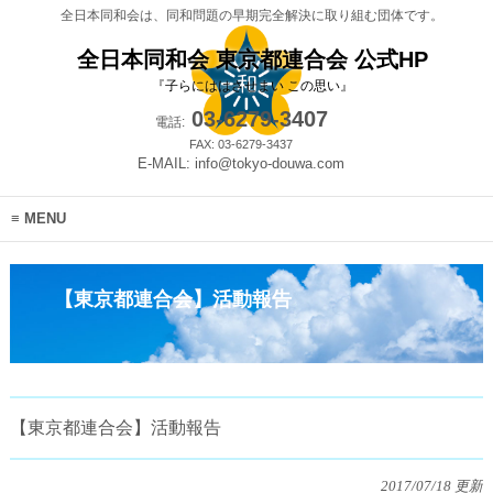
全日本同和会は、同和問題の早期完全解決に取り組む団体です。
全日本同和会 東京都連合会 公式HP
『子らにははさせまい この思い』
03-6279-3407
電話:
FAX: 03-6279-3437
E-MAIL: info@tokyo-douwa.com
MENU
【東京都連合会】活動報告
【東京都連合会】活動報告
2017/07/18 更新