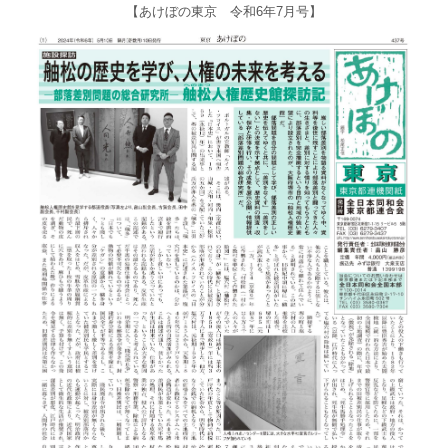
【あけぼの東京 令和6年7月号】