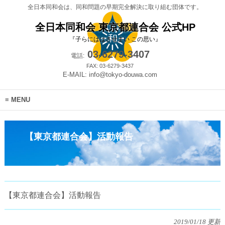
全日本同和会は、同和問題の早期完全解決に取り組む団体です。
全日本同和会 東京都連合会 公式HP
『子らにははさせまい この思い』
03-6279-3407
電話:
FAX: 03-6279-3437
E-MAIL: info@tokyo-douwa.com
MENU
【東京都連合会】活動報告
【東京都連合会】活動報告
2019/01/18 更新