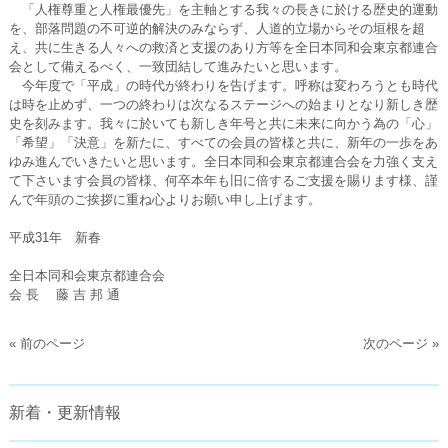
「人権尊重と人権最優先」を主軸とする我々の長きに於ける歴史的運動
を、部落問題の不可逆的解決のみならず、人道的立場からその垣根を超
え、共に生きる人々への救済と支援のあり方等を全日本同和会東京都連合
会として備えるべく、一致団結して進みたいと思います。
今年度で「平成」の時代が終わりを告げます。呼称は変わろうとも時代
は時を止めず、一つの終わりは次なるステージへの始まりとなり新しき歴
史を刻みます。我々に於いても新しき年号と共に未来に向かう為の「心」
「希望」「決意」を新たに、すべての会員の皆様と共に、新年の一歩をあ
ゆみ進んでいきたいと思います。全日本同和会東京都連合会を力強く支え
て下さいます会員の皆様、何卒本年も旧に倍するご支援を賜ります様、謹
んで年頭のご挨拶に重ね心よりお願い申し上げます。
平成31年 新春
全日本同和会東京都連合会
会 長 藤 吉 邦 通
« 前のページ
次のページ »
新着・更新情報