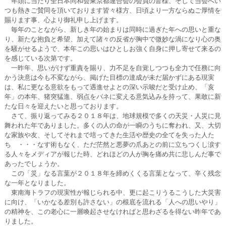
年頭に当たり全日本同和会東京都連合会の会員の皆様、そして当会へい
つも熱きご賛同を頂いております皆々様方、日頃より一方ならぬご厚情を
賜ります事、心より御礼申し上げます。
毎年のことながら、新しき年の始まりは同時に過ぎた年への思いと重な
り、新たな抱負と希望、加えて諸々の反省が胸中で微妙な渦になり心の奥
を騒がせるようで、本年この思いはひとしお強く自身に押し寄せて来るの
を感じている次第です。
一昨年、思いがけず重責を賜り、力不足を自覚しつつも全力で任務に向
かう決意は今も不変ながら、掲げた目標の達成が未だ届かずにある現実
は、私に更なる意欲をもって遇進せよとの深い示唆だと受け止め、「亥
年」の本年、猪突猛進、弱点をバネに変える意気込みを持って、果敢に新
たな日々を迎えたいと思っております。
さて、振り返ってみる２０１８年は、地球規模で多くの天災・人災に見
舞われた年でありました。多くの人の命が一瞬のうちに奪われ、又、大切
な家族や友、そしてそれまで培ってきた生活や歴史の全てを失った人た
ち ・・・なす術もなく、ただ茫然と悪夢の爪あとの前に立ちつくし涙す
る人々をメディアが報じた時、どれほどの人が胸を痛め共に悲しんだ事で
あったでしょうか。
この「災」なる言葉が２０１８年を締めくくる言葉となって、辛く残念
な一年となりました。
東南海トラフの現実性が報じられる中、更に起こりうるこうした大災害
に向け、「いかなる差別も許さない」の根底を流れる「人への思いやり」
の精神を、この老心に一層喚起させなければと思わざるを得ない昨年であ
りました。