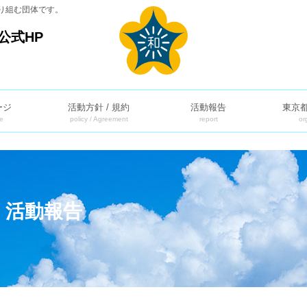
り組む団体です。
公式HP
ージ
活動方針 / 規約
活動報告
東京
e
policy / Agreement
report
or
】活動報告