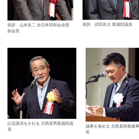
祝辞 武田良太 衆議院議員
祝辞 山本良二 全日本同和会全国
副会長
記念講演をされる 大西英男衆議院議
議事を進める 北島直樹都連
員
長