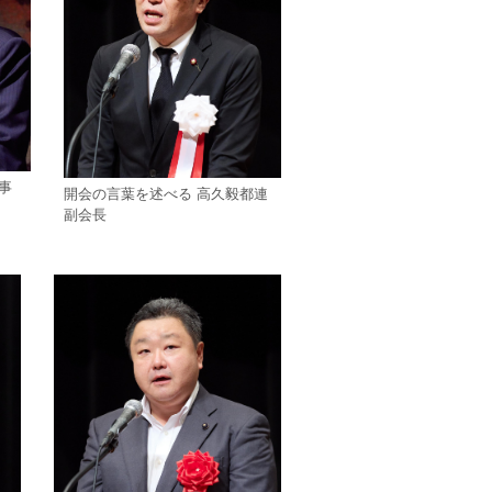
事
開会の言葉を述べる 高久毅都連
副会長