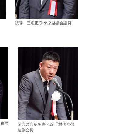
祝辞 三宅正彦 東京都議会議員
事務局
閉会の言葉を述べる 千村啓喜都
連副会長