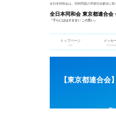
全日本同和会は、同和問題の早期完全解決に取
全日本同和会 東京都連合会 
『子らにははさせまい この思い』
トップページ
メッセ
top
messag
【東京都連合会