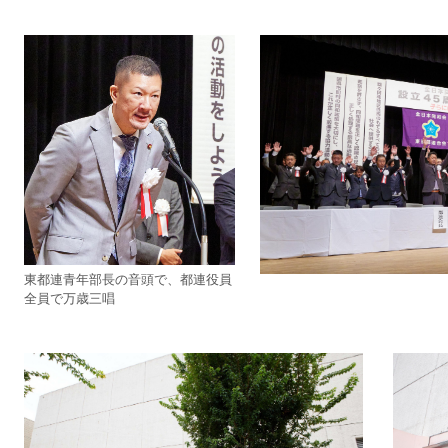
東都連青年部長の音頭で、都連役員
全員で万歳三唱