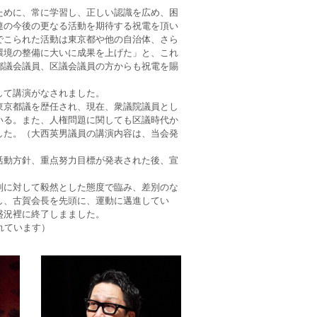
ために、常に学習し、正しい認識を広め、困
連の今後の更なる活動を期待する祝電を頂い
でこられた活動は東京都や他の自治体、さら
環境の整備に大いに成果を上げた」と、これ
都議会議員、区議会議員の方からも祝電を賜
して講演がなされました。
東京都議を歴任され、現在、衆議院議員とし
いる。また、人権問題に関しても区議時代か
した。（大西英男議員の講演内容は、当会発
活動方針、重点努力目標が発表された後、宣
別に対して毅然とした態度で臨み、差別のな
し、古賀会長を先頭に、運動に邁進してい
盛況裡に終了しまました。
れています）