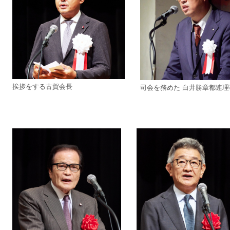
挨拶をする古賀会長
司会を務めた 白井勝章都連理