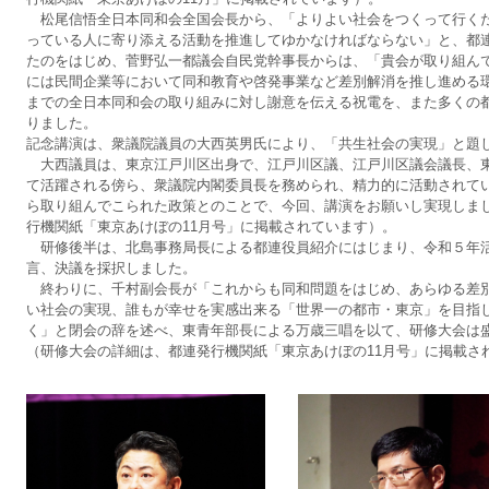
松尾信悟全日本同和会全国会長から、「よりよい社会をつくって行く
っている人に寄り添える活動を推進してゆかなければならない」と、都
たのをはじめ、菅野弘一都議会自民党幹事長からは、「貴会が取り組ん
には民間企業等において同和教育や啓発事業など差別解消を推し進める
までの全日本同和会の取り組みに対し謝意を伝える祝電を、また多くの
りました。
記念講演は、衆議院議員の大西英男氏により、「共生社会の実現」と題
大西議員は、東京江戸川区出身で、江戸川区議、江戸川区議会議長、
て活躍される傍ら、衆議院内閣委員長を務められ、精力的に活動されて
ら取り組んでこられた政策とのことで、今回、講演をお願いし実現しま
行機関紙「東京あけぼの11月号」に掲載されています）。
研修後半は、北島事務局長による都連役員紹介にはじまり、令和５年
言、決議を採択しました。
終わりに、千村副会長が「これからも同和問題をはじめ、あらゆる差
い社会の実現、誰もが幸せを実感出来る「世界一の都市・東京」を目指
く」と閉会の辞を述べ、東青年部長による万歳三唱を以て、研修大会は
（研修大会の詳細は、都連発行機関紙「東京あけぼの11月号」に掲載さ