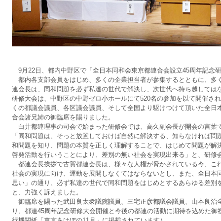
9月22日、都内中野区で「全日本同和会東京都連合会設立45周年記念
都内各支部会員をはじめ、多くの企業担当者が参集するとともに、多
連会長は、同和問題を必ず私達の世代で解決し、次世代へ持ち越しては
研修大会は、中野区の中野ゼロ小ホールにて520名の参加を以て開催さ
くの都議会議員、各区議会議員、そして全国より駆けつけて頂いた全日
合会諸兄姉の御臨席を賜りました。
白井都連理事の司会で始まった研修会では、高久副会長が開会の言葉
「同和問題は、そっと放置しておけば自然に解決する、知らなければ問
和問題を知り、問題の本質を正しく理解することで、はじめて問題が解
啓発活動を行いうことにより、差別の無い社会を実現出来る」と、研修
都連会長挨拶で古賀都連会長は、様々な人権が脅かされている今、こ
社会の実現に向け、運動を展開しなくてはならないとし、また、全日本
思い」の通り、必ず私達の世代で同和問題をはじめとするあらゆる差別
と、力強く訴えました。
御臨席を賜った武田良太衆議院議員、三宅正彦都議会議員、山本良治
り、都連45周年記念研修大会開催と今後の都連の活動に期待を込めた御
行機関紙「東京あけぼの11月」に掲載されています）。