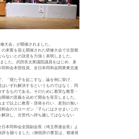
研修大会」が開催されました。
くの来賓を迎え開催された研修大会で古賀都
ならないとの決意を力強く表明しました。
れました。武田良太衆議院議員をはじめ、多
本同和会本部役員、全日本同和会関東東北連
で、「寝た子を起こすな」論を例に挙げ、
題はいずれ解決するというものではなく、同
決するものである。そのために着実な教育・
会開催の意義を込めて開会を宣言しました。
れまで以上に教育・啓発を行い、差別の無い
同和会のスローガン「子らにはさせまいこの
を解決し、次世代へ持ち越してはならない
全日本同和会全国副会長（埼玉県連会長）よ
祝辞を賜りました（御祝辞の要旨は、都連発